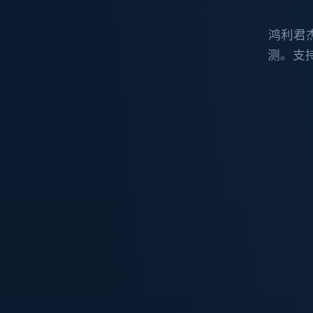
鸿利君
测。支